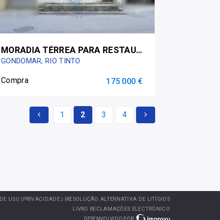
MORADIA TÉRREA PARA RESTAURAR - RIO TINTO / AREOSA
GONDOMAR, RIO TINTO
Compra
175 000 €
1
2
3
4
 DE USO
|PRIVACIDADE |
|RESOLUÇÃO ALTERNATIVA DE LITÍGIOS
LIVRO RECLAMAÇÕES ELECTRÓNICO
DESENVOLVIDO POR: