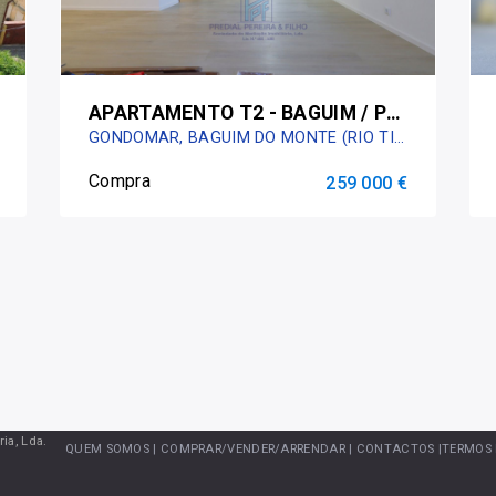
APARTAMENTO T2 - BAGUIM / PRÓX. METRO CAMPAÍNHA
GONDOMAR, BAGUIM DO MONTE (RIO TINTO)
Compra
259 000 €
ia, Lda.
QUEM SOMOS |
COMPRAR/VENDER/ARRENDAR |
CONTACTOS
|TERMOS