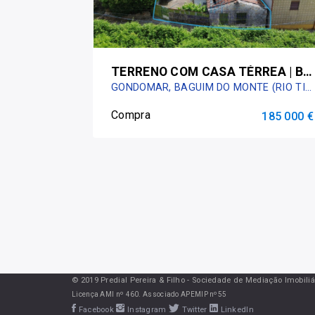
TERRENO COM CASA TÉRREA | BAGUIM (RIO TINTO) - JUNTO À IGREJA
GONDOMAR, BAGUIM DO MONTE (RIO TINTO)
Compra
185 000 €
© 2019 Predial Pereira & Filho - Sociedade de Mediação Imobiliár
Licença AMI nº 460. Associado APEMIP nº55
Facebook
Instagram
Twitter
LinkedIn