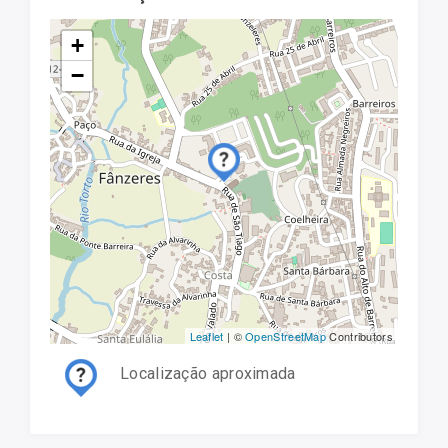
+
−
Leaflet
| ©
OpenStreetMap
Contributors
Localização aproximada