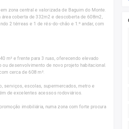
 em zona central e valorizada de Baguim do Monte.
m área coberta de 332m2 e descoberta de 608m2,
ndo 2 térreas e 1 de rés-do-chão e 1.º andar, com
940 m² e frente para 3 ruas, oferecendo elevado
ção ou desenvolvimento de novo projeto habitacional.
com cerca de 608 m².
io, serviços, escolas, supermercados, metro e
bém de excelentes acessos rodoviários.
 promoção imobiliária, numa zona com forte procura