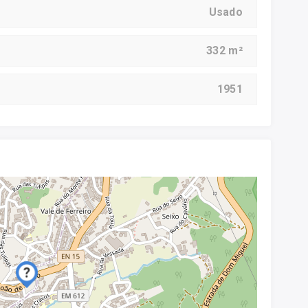
Usado
332 m²
1951