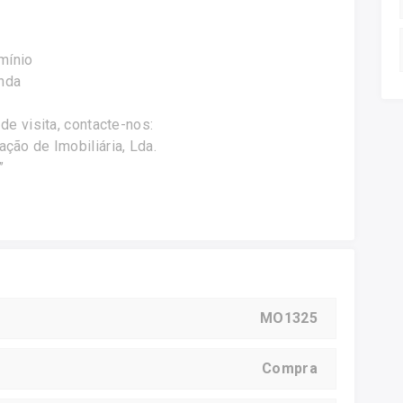
mínio
nda
e visita, contacte-nos:
ão de Imobiliária, Lda.
”
MO1325
Compra