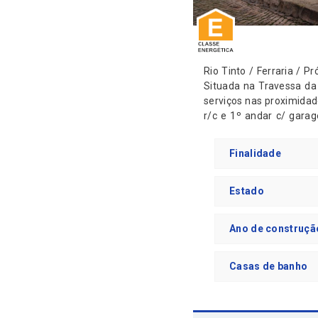
Rio Tinto / Ferraria / Próx. à Escola Secundária Execente investimento, para rendimento ou para
Situada na Travessa da 
serviços nas proximidades e Metro Campainha a 900m. Moradia de 4 frentes,
r/c e 1º andar c/ garagem, c/ 
descoberta de 190m2. A precisarem de obras. Acabamentos: Pavimentos em tijoleira, soalho e alcatifa, caixilharia
em alumínio. (As casas foram Inscritas na matriz antes de 07/08/1951) LINK VIDEO: https://youtu.be/Xh1zLoBieYA
Finalidade
Para mais informações
Imobiliária
Estado
Ano de construçã
Casas de banho