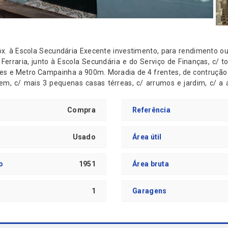
 habitação própria.
Ferraria, junto à Escola Secundária e do Serviço de Finanças, c/ t
 de contrução em pedra, composta de
mais 3 pequenas casas térreas, c/ arrumos e jardim, c/ a área coberta de 93m2 e
Compra
Referência
 e marcação de visitas, contacte-nos: PREDIAL PEREIRA & FI
, Lda. “A Merecer a sua Confiança, desde 1989”
Usado
Área útil
o
1951
Área bruta
1
Garagens