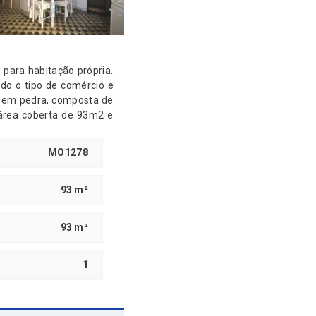
odo o tipo de comércio e
MO1278
LHO – Soc. Mediação de
93 m²
93 m²
1